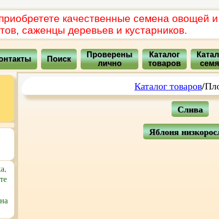
 приобретете качественные семена овощей и
тов, саженцы деревьев и кустарников.
Проверены
Каталог
Катал
онтакты
Поиск
лично
товаров
сем
Каталог товаров
/Пл
Слива
Яблоня низкорос
а,
те
 на