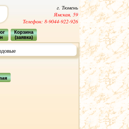
г. Тюмень
Ямская, 59
Телефон: 8-9044-922-926
ог
Корзина
ян
(заявка)
одовые
лая