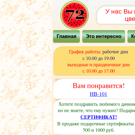
У нас Вы
цве
Главная
Это интересно
К
График работы:
рабочие дни
с 10.00 до 19.00
выходные и праздничные дни
с 10.00 до 17.00
Вам понравится!
НВ-101
Хотите поздравить любимого дачник
но не знаете, что ему нужно? Подари
СЕРТИФИКАТ!
В продаже подарочные сертификаты
500 и 1000 руб.