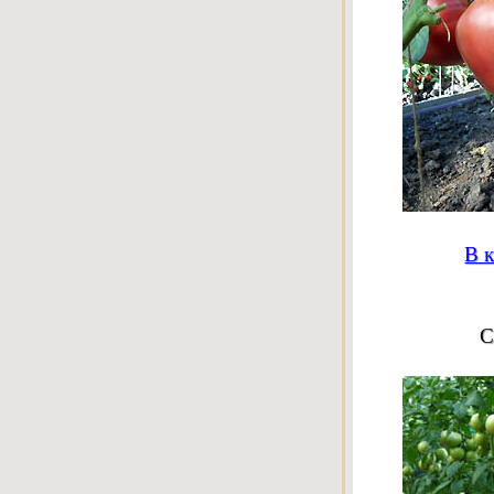
В к
С