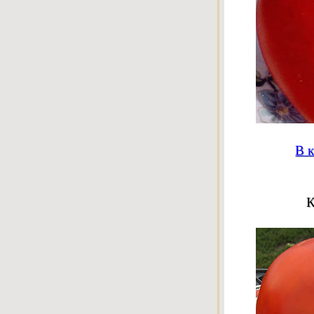
В к
К