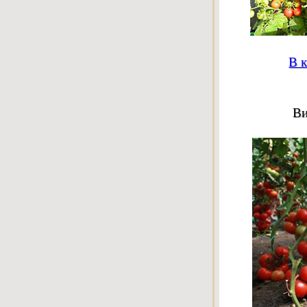
В к
Ви