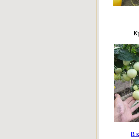
К
В к