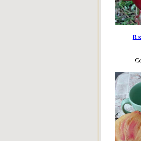
В к
С