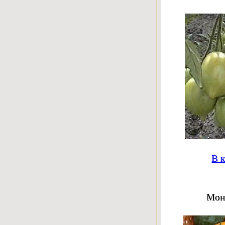
В к
Мона