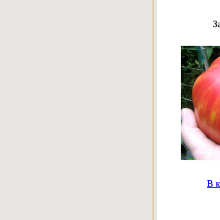
З
В к