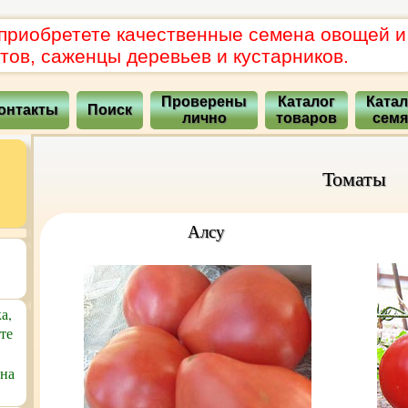
 приобретете качественные семена овощей и
тов, саженцы деревьев и кустарников.
Проверены
Каталог
Катал
онтакты
Поиск
лично
товаров
сем
Томаты
Алсу
а,
те
 на