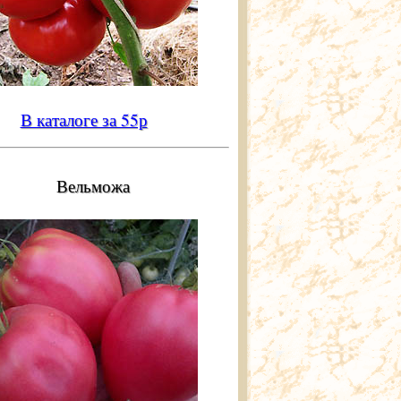
В каталоге за 55р
Вельможа