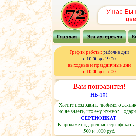
У нас Вы
цве
Главная
Это интересно
К
График работы:
рабочие дни
с 10.00 до 19.00
выходные и праздничные дни
с 10.00 до 17.00
Вам понравится!
НВ-101
Хотите поздравить любимого дачник
но не знаете, что ему нужно? Подари
СЕРТИФИКАТ!
В продаже подарочные сертификаты
500 и 1000 руб.